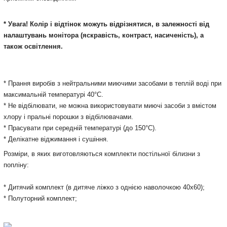
* Увага! Колір і відтінок можуть відрізнятися, в залежності від
налаштувань монітора (яскравість, контраст, насиченість), а
також освітлення.
* Прання виробів з нейтральними миючими засобами в теплій воді при
максимальній температурі 40°С.
* Не відбілювати, не можна використовувати миючі засоби з вмістом
хлору і пральні порошки з відбілювачами.
* Прасувати при середній температурі (до 150°С).
* Делікатне віджимання і сушіння.
Розміри, в яких виготовляються комплекти постільної білизни з
попліну:
* Дитячий комплект (в дитяче ліжко з однією наволочкою 40x60);
* Полуторний комплект;