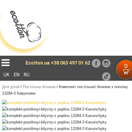
Loading...
Ecotton.ua
+38 063 497 01 62
0
UK
EN
RU
Для дітей
/
Постільна білизна
/
Комплект постільної білизни з попліну
13284-3 Кавунчики