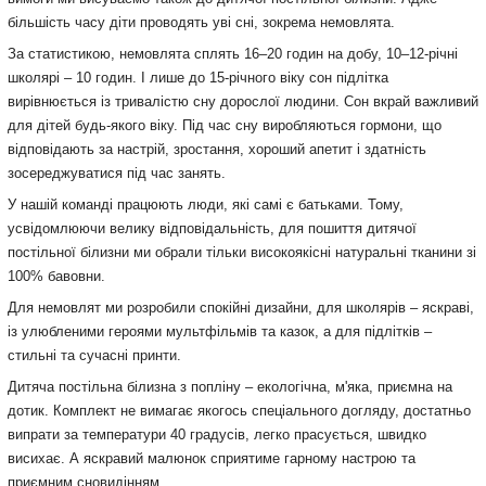
більшість часу діти проводять уві сні, зокрема немовлята.
За статистикою, немовлята сплять 16–20 годин на добу, 10–12-річні
школярі – 10 годин. І лише до 15-річного віку сон підлітка
вирівнюється із тривалістю сну дорослої людини. Сон вкрай важливий
для дітей будь-якого віку. Під час сну виробляються гормони, що
відповідають за настрій, зростання, хороший апетит і здатність
зосереджуватися під час занять.
У нашій команді працюють люди, які самі є батьками. Тому,
усвідомлюючи велику відповідальність, для пошиття дитячої
постільної білизни ми обрали тільки високоякісні натуральні тканини зі
100% бавовни.
Для немовлят ми розробили спокійні дизайни, для школярів – яскраві,
із улюбленими героями мультфільмів та казок, а для підлітків –
стильні та сучасні принти.
Дитяча постільна білизна з попліну – екологічна, м'яка, приємна на
дотик. Комплект не вимагає якогось спеціального догляду, достатньо
випрати за температури 40 градусів, легко прасується, швидко
висихає. А яскравий малюнок сприятиме гарному настрою та
приємним сновидінням.