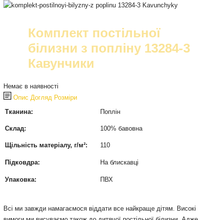
Комплект постільної
білизни з попліну 13284-3
Кавунчики
Немає в наявності
Опис
Догляд
Розміри
Тканина:
Поплін
Склад:
100% бавовна
Щільність матеріалу, г/м²:
110
Підковдра:
На блискавці
Упаковка:
ПВХ
Всі ми завжди намагаємося віддати все найкраще дітям. Високі
вимоги ми висуваємо також до дитячої постільної білизни. Адже