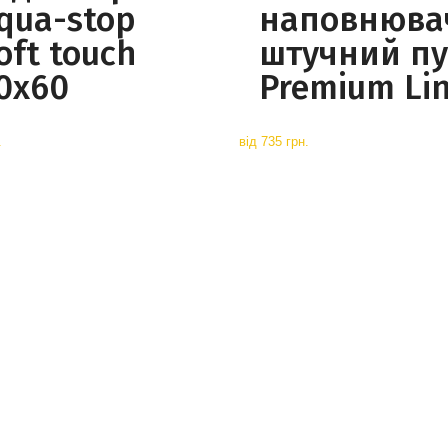
qua-stop
наповнюва
oft touch
штучний пу
0x60
Premium Li
.
від
735 грн.