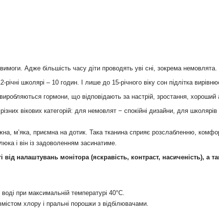
вимоги. Адже більшість часу діти проводять уві сні, зокрема немовлята.
-річні школярі – 10 годин. І лише до 15-річного віку сон підлітка вирівн
 виробляються гормони, що відповідають за настрій, зростання, хороший а
різних вікових категорій: для немовлят − спокійні дизайни, для школярів
ніжна, м’яка, приємна на дотик. Така тканина сприяє розслабленню, комф
юка і він із задоволенням засинатиме.
ті від налаштувань монітора (яскравість, контраст, насиченість), а т
 воді при максимальній температурі 40°С.
вмістом хлору і пральні порошки з відбілювачами.