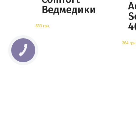
A
Ведмедики
S
4
833 грн.
364 грн