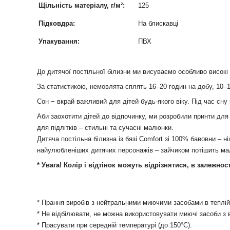
Щільність матеріалу, г/м²:
125
Підковдра:
На блискавці
Упакування:
ПВХ
До дитячої постільної білизни ми висуваємо особливо високі 
За статистикою, немовлята сплять 16–20 годин на добу, 10–12
Сон − вкрай важливий для дітей будь-якого віку. Під час сну
Аби заохотити дітей до відпочинку, ми розробили принти для 
для підлітків – стильні та сучасні малюнки.
Дитяча постільна білизна із бязі Comfort зі 100% бавовни – 
найулюбленіших дитячих персонажів – зайчиком потішить мал
* Увага! Колір і відтінок можуть відрізнятися, в залежнос
* Прання виробів з нейтральними миючими засобами в теплій
* Не відбілювати, не можна використовувати миючі засоби з 
* Прасувати при середній температурі (до 150°С).