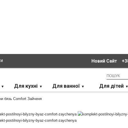
ти
Новий Сайт
+38
Для кухні
Для ванної
Для дітей
ни бязь Comfort Зайченя