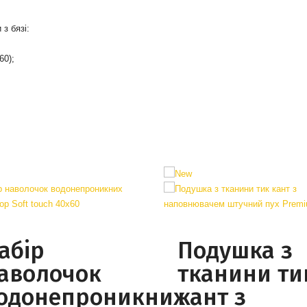
з бязі:
60);
абір
Подушка з
аволочок
тканини ти
одонепроникних
кант з