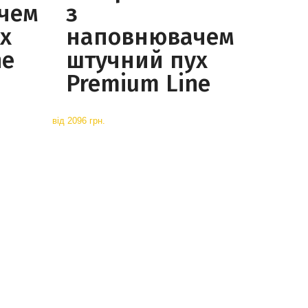
чем
з
х
наповнювачем
ne
штучний пух
Premium Line
від
2096 грн.