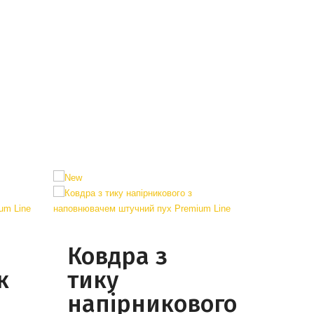
Ковдра з
к
тику
напірникового