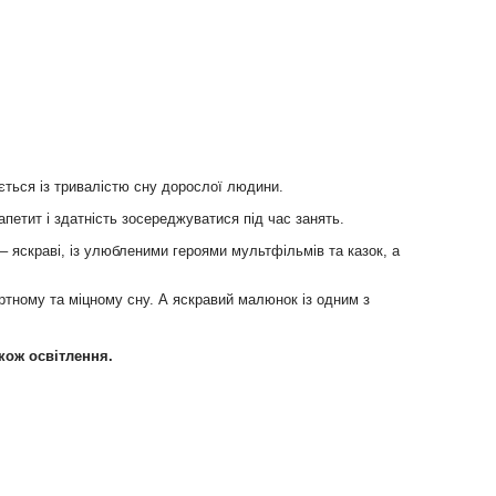
юється із тривалістю сну дорослої людини.
петит і здатність зосереджуватися під час занять.
 – яскраві, із улюбленими героями мультфільмів та казок, а
ортному та міцному сну. А яскравий малюнок із одним з
акож освітлення.