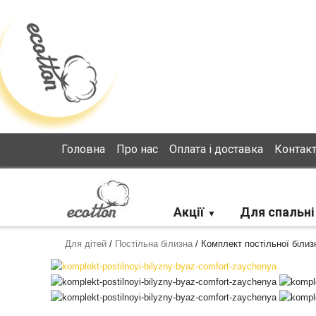
Loading...
Головна
Про нас
Оплата і доставка
Контак
Акції
Для спальні
Для дітей
/
Постільна білизна
/
Комплект постільної білиз