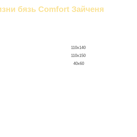
изни бязь Comfort Зайченя
110х140
110х150
40х60