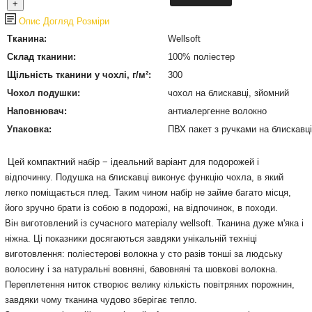
Опис
Догляд
Розміри
Тканина:
Wellsoft
Склад тканини:
100% поліестер
Щільність тканини у чохлі, г/м²:
300
Чохол подушки:
чохол на блискавці, зйомний
Наповнювач:
антиалергенне волокно
Упаковка:
ПВХ пакет з ручками на блискавці
Цей компактний набір − ідеальний варіант для подорожей і
відпочинку. Подушка на блискавці виконує функцію чохла, в який
легко поміщається плед. Таким чином набір не займе багато місця,
його зручно брати із собою в подорожі, на відпочинок, в походи.
Він виготовлений із сучасного матеріалу
wellsoft
. Тканина дуже м'яка і
ніжна. Ці показники досягаються завдяки унікальній техніці
виготовлення: поліестерові волокна у сто разів тонші за людську
волосину і за натуральні вовняні, бавовняні та шовкові волокна.
Переплетення ниток створює велику кількість повітряних порожнин,
завдяки чому тканина чудово зберігає тепло.