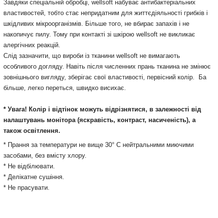
Завдяки спеціальній обробці,
wellsoft
набуває антибактеріальних
властивостей, тобто стає непридатним для життєдіяльності грибків і
шкідливих мікроорганізмів. Більше того, не вбирає запахів і не
накопичує пилу. Тому при контакті зі шкірою wellsoft не викликає
алергічних реакцій.
Слід зазначити, що вироби із тканини wellsoft не вимагають
особливого догляду. Навіть після численних прань тканина не змінює
зовнішнього вигляду, зберігає свої властивості, первісний колір. Ба
більше, легко переться, швидко висихає.
* Увага! Колір і відтінок можуть відрізнятися, в залежності від
налаштувань монітора (яскравість, контраст, насиченість), а
також освітлення.
* Прання за температури не вище 30° С нейтральними миючими
засобами, без вмісту хлору.
Подробнее:
https://rozetka.com.ua/magija_comforta_350198/p938339
* Не відбілювати.
* Делікатне сушіння.
* Не прасувати.