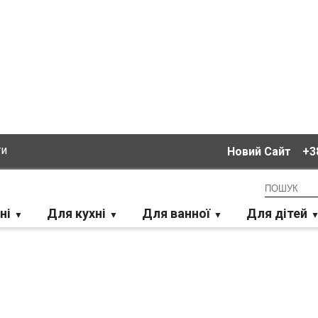
ти
Новий Сайт
+38
ні
Для кухні
Для ванної
Для дітей