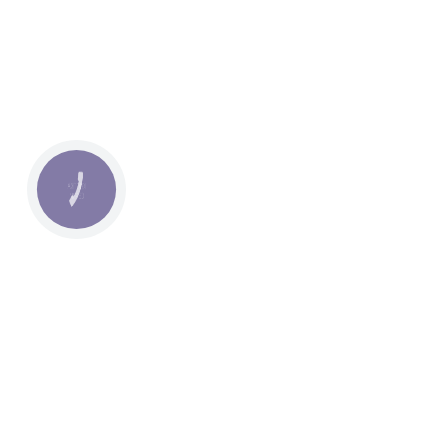
КНОПКА
СВЯЗИ
© 2017 - 2020 Ecotton
Про на
Оплата 
Контак